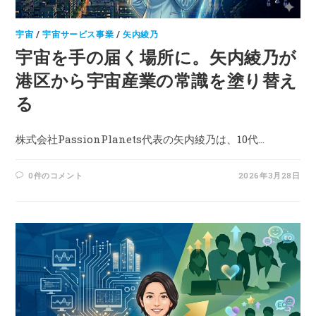
宇宙
/
宇宙サービス事業
/
矢内綾乃
宇宙を手の届く場所に。矢内綾乃が
港区から宇宙産業の常識を塗り替え
る
株式会社PassionPlanets代表の矢内綾乃は、10代…
0件のコメント
2026年3月28日