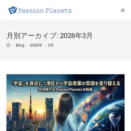
コ
ン
テ
ン
ツ
月別アーカイブ: 2026年3月
へ
>
Blog
>
2026年
>
3月
ス
キ
ッ
プ