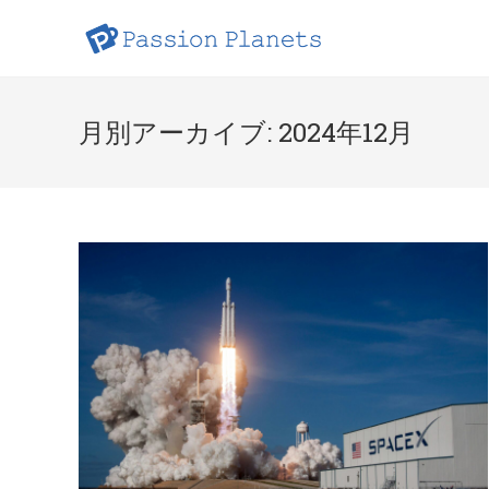
コ
ン
テ
ン
ツ
月別アーカイブ: 2024年12月
へ
ス
キ
ッ
プ