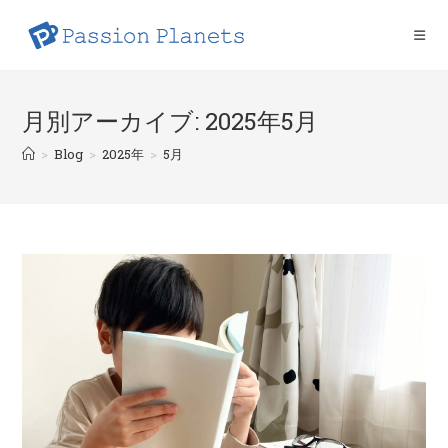
コ
ン
テ
ン
ツ
月別アーカイブ: 2025年5月
へ
>
Blog
>
2025年
>
5月
ス
キ
ッ
プ